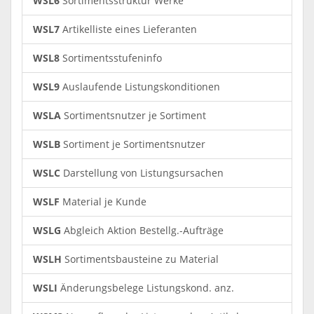
WSL6
Sortimentsstruktur Werke
WSL7
Artikelliste eines Lieferanten
WSL8
Sortimentsstufeninfo
WSL9
Auslaufende Listungskonditionen
WSLA
Sortimentsnutzer je Sortiment
WSLB
Sortiment je Sortimentsnutzer
WSLC
Darstellung von Listungsursachen
WSLF
Material je Kunde
WSLG
Abgleich Aktion Bestellg.-Aufträge
WSLH
Sortimentsbausteine zu Material
WSLI
Änderungsbelege Listungskond. anz.