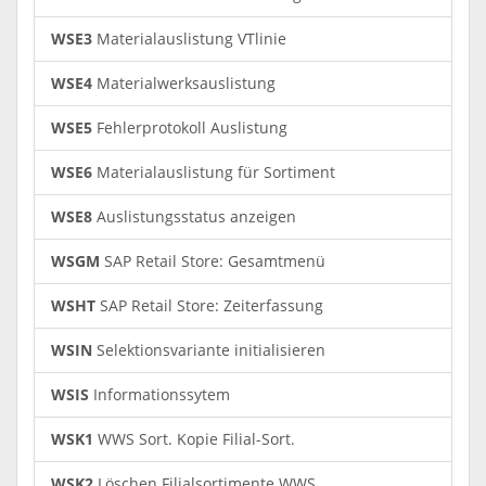
WSE3
Materialauslistung VTlinie
WSE4
Materialwerksauslistung
WSE5
Fehlerprotokoll Auslistung
WSE6
Materialauslistung für Sortiment
WSE8
Auslistungsstatus anzeigen
WSGM
SAP Retail Store: Gesamtmenü
WSHT
SAP Retail Store: Zeiterfassung
WSIN
Selektionsvariante initialisieren
WSIS
Informationssytem
WSK1
WWS Sort. Kopie Filial-Sort.
WSK2
Löschen Filialsortimente WWS