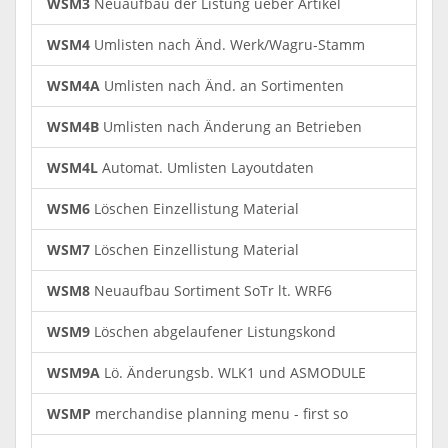
WSM3
Neuaufbau der Listung ueber Artikel
WSM4
Umlisten nach Änd. Werk/Wagru-Stamm
WSM4A
Umlisten nach Änd. an Sortimenten
WSM4B
Umlisten nach Änderung an Betrieben
WSM4L
Automat. Umlisten Layoutdaten
WSM6
Löschen Einzellistung Material
WSM7
Löschen Einzellistung Material
WSM8
Neuaufbau Sortiment SoTr lt. WRF6
WSM9
Löschen abgelaufener Listungskond
WSM9A
Lö. Änderungsb. WLK1 und ASMODULE
WSMP
merchandise planning menu - first so