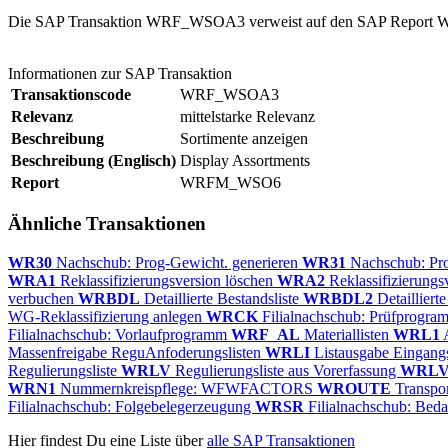
Die SAP Transaktion WRF_WSOA3 verweist auf den SAP Report W
Informationen zur SAP Transaktion
Transaktionscode
WRF_WSOA3
Relevanz
mittelstarke Relevanz
Beschreibung
Sortimente anzeigen
Beschreibung (Englisch)
Display Assortments
Report
WRFM_WSO6
Ähnliche Transaktionen
WR30
Nachschub: Prog-Gewicht. generieren
WR31
Nachschub: Pr
WRA1
Reklassifizierungsversion löschen
WRA2
Reklassifizierungs
verbuchen
WRBDL
Detaillierte Bestandsliste
WRBDL2
Detailliert
WG-Reklassifizierung anlegen
WRCK
Filialnachschub: Prüfprogr
Filialnachschub: Vorlaufprogramm
WRF_AL
Materiallisten
WRL1
A
Massenfreigabe ReguAnfoderungslisten
WRLI
Listausgabe Eingang
Regulierungsliste
WRLV
Regulierungsliste aus Vorerfassung
WRL
WRN1
Nummernkreispflege: WFWFACTORS
WROUTE
Transpor
Filialnachschub: Folgebelegerzeugung
WRSR
Filialnachschub: Bed
Hier findest Du eine Liste über
alle SAP Transaktionen