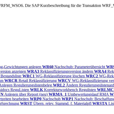
RFM_WSO6. Die SAP Kurzbeschreibung für die Transaktion WRF_WS
og-Gewichtungen anlegen
WR60
Nachschub: Parameterübersicht
WR
version anzeigen
WRA3
Reklassifizierungsversion ändern
WRA4
Rekl
e Bestandsliste
WRC1
WG-Reklassifizierung löschen
WRC2
WG-Rekla
amm
WRCR
Retail Reklassifizierung
WRCV
WG-Reklassifizierung ve
nlegen Regulierungslistenbeleg
WRL2
Ändern Regulierungslistenan
sidocs ReguListen
WRLK
Korrekturworkbench Regulisten
WRLMC
VN
Anlegen über Report (neu)
WRMA_1
Umbewertungslauf RMA
W
tzeiten bearbeiten
WRP0
Nachschub
WRP1
Nachschub: Beschaffun
arfsrechnung
WRST
Übern. relev. Stammd. f. Materialpfl
WRSTA
Lis