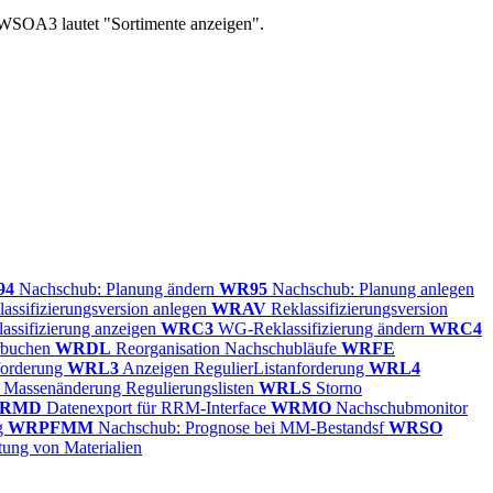
OA3 lautet "Sortimente anzeigen".
94
Nachschub: Planung ändern
WR95
Nachschub: Planung anlegen
assifizierungsversion anlegen
WRAV
Reklassifizierungsversion
ssifizierung anzeigen
WRC3
WG-Reklassifizierung ändern
WRC4
rbuchen
WRDL
Reorganisation Nachschubläufe
WRFE
forderung
WRL3
Anzeigen RegulierListanforderung
WRL4
Massenänderung Regulierungslisten
WRLS
Storno
RMD
Datenexport für RRM-Interface
WRMO
Nachschubmonitor
g
WRPFMM
Nachschub: Prognose bei MM-Bestandsf
WRSO
tung von Materialien