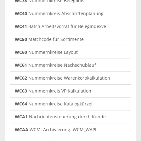
WC38
Nummernkreise Belegfluß
WC40
Nummernkreis Abschriftenplanung
WC41
Batch Arbeitsvorrat für Belegindexve
WC50
Matchcode für Sortimente
WC60
Nummernkreise Layout
WC61
Nummernkreise Nachschublauf
WC62
Nummernkreise Warenkorbkalkulation
WC63
Nummernkreis VP Kalkulation
WC64
Nummernkreise Katalogkürzel
WCA1
Nachrichtensteuerung durch Kunde
WCAA
WCM: Archivierung: WCM_WAPI